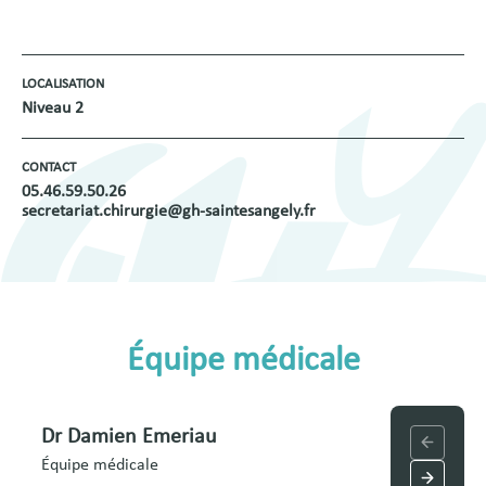
LOCALISATION
Niveau 2
CONTACT
05.46.59.50.26
secretariat.chirurgie@gh-saintesangely.fr
Équipe médicale
Dr Damien Emeriau
Dr Guil
Équipe médicale
Équipe mé