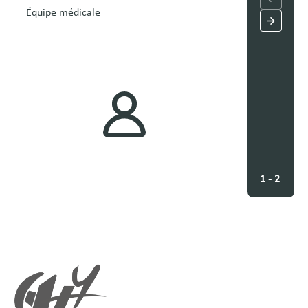
Équipe médicale
Équipe mé
1 - 2