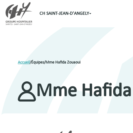
CH SAINT-JEAN-D'ANGELY
Accueil
/
Équipes
/
Mme Hafida Zouaoui
Mme Hafida