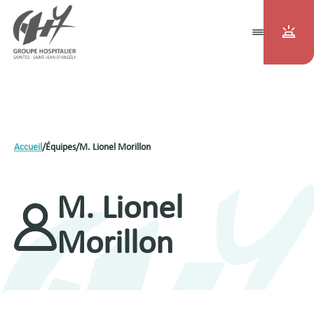
Accueil
/
Équipes
/
M. Lionel Morillon
M. Lionel
Morillon